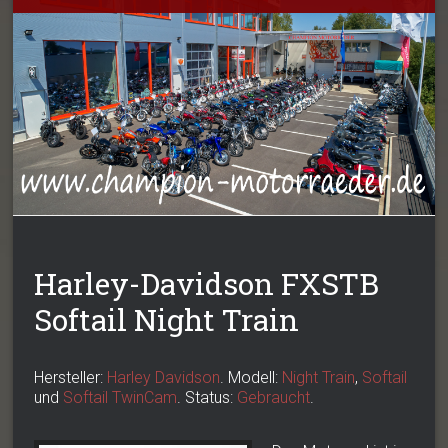
Harley-Davidson FXSTB
Softail Night Train
Hersteller:
Harley Davidson
. Modell:
Night Train
,
Softail
und
Softail TwinCam
. Status:
Gebraucht
.