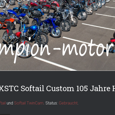
STC Softail Custom 105 Jahre 
tail
und
Softail TwinCam
. Status:
Gebraucht
.