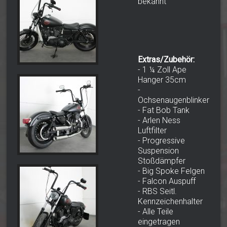
bekannt
Extras/Zubehör:
- 1 ¼ Zoll Ape
Hanger 35cm
-
Ochsenaugenblinker
- Fat Bob Tank
- Arlen Ness
Luftfilter
- Progressive
Suspension
Stoßdämpfer
- Big Spoke Felgen
- Falcon Auspuff
- RBS Seitl.
Kennzeichenhalter
- Alle Teile
eingetragen