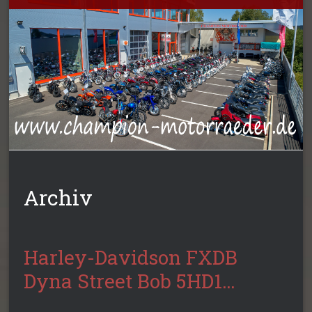
Archiv
Harley-Davidson FXDB
Dyna Street Bob 5HD1…